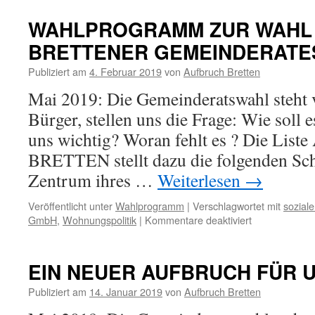
WAHLPROGRAMM ZUR WAHL
BRETTENER GEMEINDERATES 
Publiziert am
4. Februar 2019
von
Aufbruch Bretten
Mai 2019: Die Gemeinderatswahl steht v
Bürger, stellen uns die Frage: Wie soll 
uns wichtig? Woran fehlt es ? Die Li
BRETTEN stellt dazu die folgenden Sc
Zentrum ihres …
Weiterlesen
→
Veröffentlicht unter
Wahlprogramm
|
Verschlagwortet mit
sozial
für
GmbH
,
Wohnungspolitik
|
Kommentare deaktiviert
WAHLPROG
ZUR
WAHL
EIN NEUER AUFBRUCH FÜR U
DES
BRETTENER
Publiziert am
14. Januar 2019
von
Aufbruch Bretten
GEMEINDER