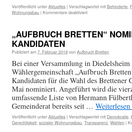
Veröffentlicht unter
Aktuelles
|
Verschlagwortet mit
Behinderte
,
für
Wohnungsbau
|
Kommentare deaktiviert
AUFBRUCH-
STAMMTISCH
MIT
„AUFBRUCH BRETTEN“ NOMI
REGER
KANDIDATEN
BETEILIGUNG
Publiziert am
7. Februar 2019
von
Aufbruch Bretten
Bei einer Versammlung in Diedelsheim 
Wählergemeinschaft „Aufbruch Bretten“
Kandidaten für die Wahl des Brettener
Mai nominiert. Angeführt wird die vie
umfassende Liste von Hermann Fülberth
Gemeinderat bereits seit …
Weiterlesen
Veröffentlicht unter
Aktuelles
|
Verschlagwortet mit
Demokratie
,
Gerechtigkeit
,
sozialer Wohnungsbau
,
Transparenz
,
Wahlen
|
Ko