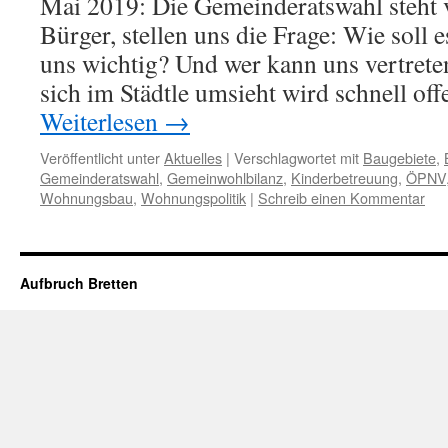
Mai 2019: Die Gemeinderatswahl steht v
(2
von
Bürger, stellen uns die Frage: Wie soll 
6)
uns wichtig? Und wer kann uns vertre
sich im Städtle umsieht wird schnell off
Weiterlesen
→
Veröffentlicht unter
Aktuelles
|
Verschlagwortet mit
Baugebiete
,
Gemeinderatswahl
,
Gemeinwohlbilanz
,
Kinderbetreuung
,
ÖPNV
Wohnungsbau
,
Wohnungspolitik
|
Schreib einen Kommentar
Aufbruch Bretten