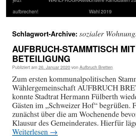
Inhalt
aufbrechen!
Wahl 2019
springen
sozialer Wohnun
Schlagwort-Archive:
AUFBRUCH-STAMMTISCH MIT
BETEILIGUNG
Publiziert am
26. Januar 2020
von
Aufbruch Bretten
Zum ersten kommunalpolitischen Stamm
Wählergemeinschaft AUFBRUCH BRET
konnte Stadtrat Hermann Fülberth wied
Gästen im „Schweizer Hof“ begrüßen. F
zunächst über die am Wochenende bevo
Klausur des Gemeinderates. Hierfür lä
Weiterlesen
→